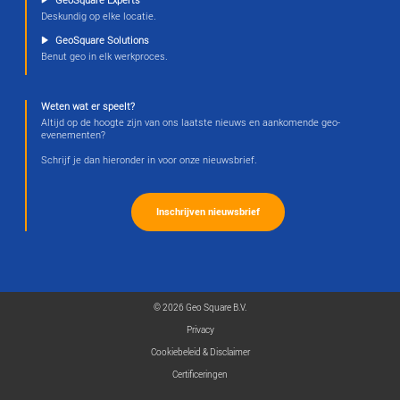
Sjaak Dieleman
adviseur maaibeheer
sjaak.dieleman@geosquare.nl
GeoSquare ontzorgt met de applicaties MaaiApp, Gr
BestrijdingsApp vele organisaties en aannemers bij h
van hun werkzaamheden. De handige apps voor uitv
allerlei gepland werk, tonen de kaart van de locatie
uitgevoerd moet worden. Welk werk, waar en wannee
en met welke machines en gereedschap, vindt u te
overzichtelijke kaart.