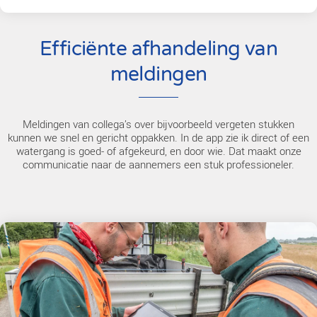
Betere communicatie met aann
De samenwerking met aannemers is aanzienlijk verbeterd. 
registreren hun werkzaamheden direct in het veld, inclusief f
opmerkingen. Hierdoor heb ik als directievoerder een compl
actueel beeld van de uitvoering, zonder dat ik overal fysiek 
hoef te zijn. Het voorkomt discussies achteraf en versnelt d
afhandeling van opleveringen en facturatie.
Efficiënte afhandeling 