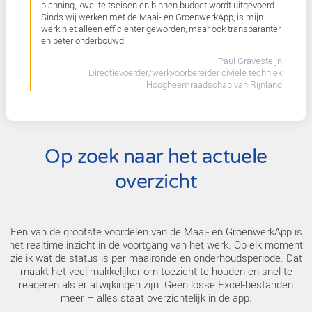
Als directievoerder bij een waterschap ben ik
verantwoordelijk voor het toezicht op de uitvoering va
maaibestek. Dat betekent: zorgen dat het werk volge
planning, kwaliteitseisen en binnen budget wordt uitg
Sinds wij werken met de Maai- en GroenwerkApp, is 
werk niet alleen efficiënter geworden, maar ook trans
en beter onderbouwd.
Paul Gr
Directievoerder/werkvoorbereider civiele
Hoogheemraadschap van 
Op zoek naar het actue
overzicht