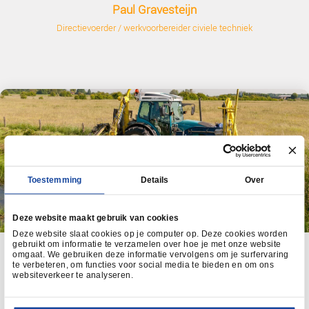
Een ander groot voordeel van de MaaiApp is de moge
maaigegevens eenvoudig te downloaden. Als directie
ik met een paar klikken een overzicht genereren 
uitgevoerde werkzaamheden, inclusief data, locaties 
meldingen. Deze gegevens kunnen direct worden ge
rapportages of interne verantwoording.
Daarnaast hebben wij met de MaaiApp een koppeli
interne rapportage programma PowerBI. Hierin krijg
dagelijkse update van de voortgang van alle werk
Hoogheemraadschap v
Rijnland