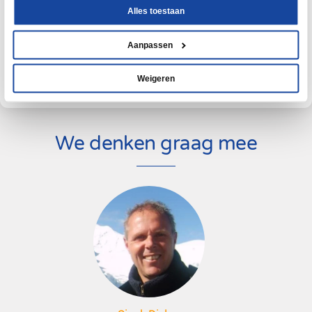
“
“
Sinds wij werken met de Maai- en GroenwerkApp, i
niet alleen efficiënter geworden, maar ook transpa
beter onderbouwd.
Paul Gravesteijn
Directievoerder / werkvoorbereider civiele techni